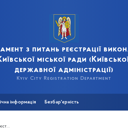
амент з питань реєстрації вико
иївської міської ради (Київсько
державної адміністрації)
Kyiv City Registration Department
ічна інформація
Безбар'єрність
Києва