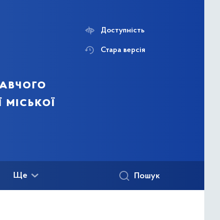
Доступність
Стара версія
навчого
ї міської
Ще
Пошук