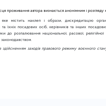
сця проживання автора визнається анонімним і розгляду н
яке містить наклеп і образи, дискредитацію органі
та їхніх посадових осіб, керівників та інших посадових
ки до розпалювання національної, расової, релігійної
м законодавством.
із здійсненням заходів правового режиму воєнного стан