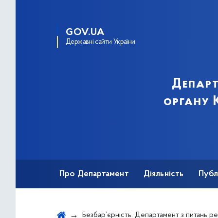
GOV.UA
Державні сайти України
Департ
органу К
Про Департамент
Діяльність
Публ
Важливе під час воєнного стану
Безбар’єрність. Департамент з питань реєстрації міста 