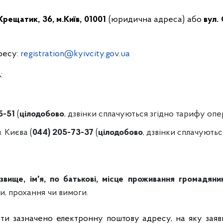
Хрещатик, 36, м.Київ, 01001
(юридична адреса) або
вул. 
ресу:
registration@kyivcity.gov.ua
:
5-51
(
цілодобово
, дзвінки сплачуються згідно тарифу опе
. Києва (
044) 205-73-37
(
цілодобово
, дзвінки сплачують
ізвище, ім'я, по батькові, місце проживання громадян
ги, прохання чи вимоги.
ти зазначено електронну поштову адресу, на яку заявн