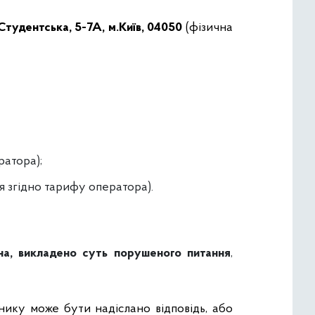
Студентська, 5-7А, м.Київ, 04050
(фізична
ратора);
ся згідно тарифу оператора).
ина, викладено суть порушеного питання
,
ику може бути надіслано відповідь, або