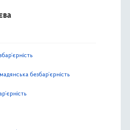
єва
збар’єрність
омадянська безбар’єрність
ар’єрність