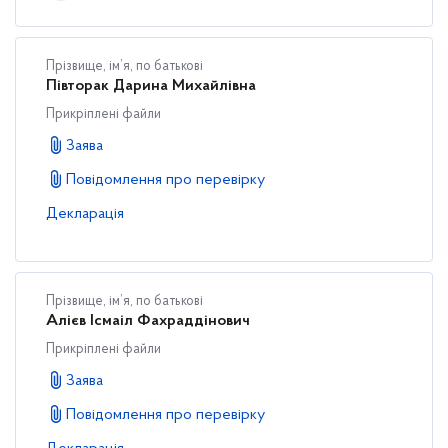
Прізвище, ім’я, по батькові
Півторак Дарина Михайлівна
Прикріплені файли
Заява
Повідомлення про перевірку
Декларація
Прізвище, ім’я, по батькові
Алієв Ісмаіл Фахраддінович
Прикріплені файли
Заява
Повідомлення про перевірку