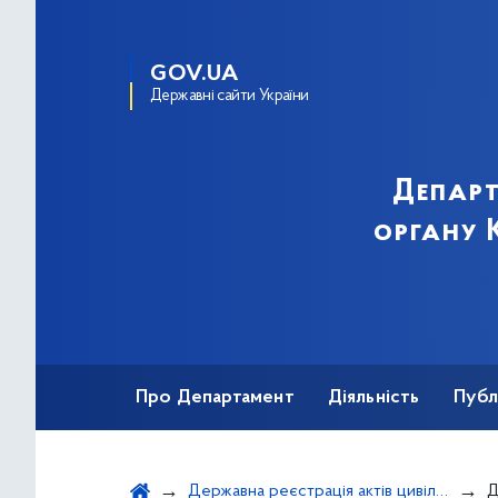
GOV.UA
Державні сайти України
Департ
органу К
Про Департамент
Діяльність
Публ
Важливе під час воєнного стану
Державна реєстрація актів цивільного стану
Д