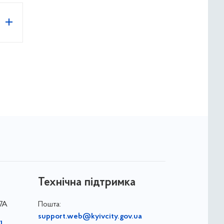
Технічна підтримка
-7А
Пошта:
support.web@kyivcity.gov.ua
1