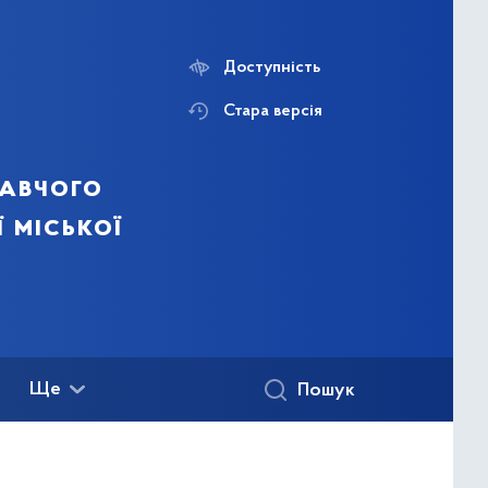
Доступність
Стара версія
навчого
ї міської
Ще
Пошук