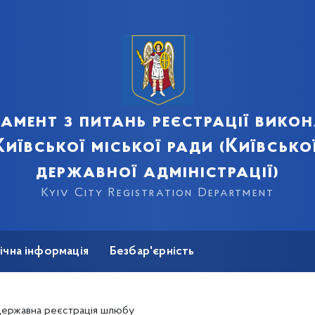
амент з питань реєстрації вико
иївської міської ради (Київсько
державної адміністрації)
Kyiv City Registration Department
ічна інформація
Безбар'єрність
ержавна реєстрація шлюбу