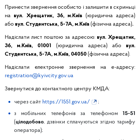
Принести звернення особисто і залишити в скриньці
на
вул. Хрещатик, 36, м.Київ
(юридична адреса)
або
вул. Студентська, 5-7А, м.Київ
(фізична адреса)
.
Надіслати лист поштою за адресою:
вул. Хрещатик,
36, м.Київ, 01001
(юридична адреса) або
вул.
Студентська, 5-7А, м.Київ, 04050
(фізична адреса).
Надіслати електронне звернення на е-адресу:
registration@kyivcity.gov.ua
Звернутися до контактного центру КМДА:
через сайт
https://1551.gov.ua/
;
з мобільних телефонів за телефоном
15-51
(
цілодобово
, дзвінки сплачуються згідно тарифу
оператора);