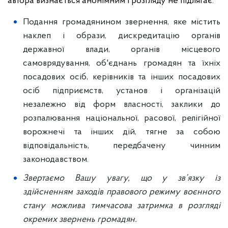
автора визнається анонімним і розгляду не підлягає.
Подання громадянином звернення, яке містить
наклеп і образи, дискредитацію органів
державної влади, органів місцевого
самоврядування, об'єднань громадян та їхніх
посадових осіб, керівників та інших посадових
осіб підприємств, установ і організацій
незалежно від форм власності, заклики до
розпалювання національної, расової, релігійної
ворожнечі та інших дій, тягне за собою
відповідальність, передбачену чинним
законодавством.
Звертаємо Вашу увагу, що у зв’язку із
здійсненням заходів правового режиму воєнного
стану можлива тимчасова затримка в розгляді
окремих звернень громадян.