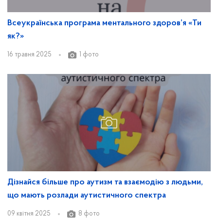
Всеукраїнська програма ментального здоров’я «Ти
як?»
16 травня 2025
1 фото
Дізнайся більше про аутизм та взаємодію з людьми,
що мають розлади аутистичного спектра
09 квітня 2025
8 фото