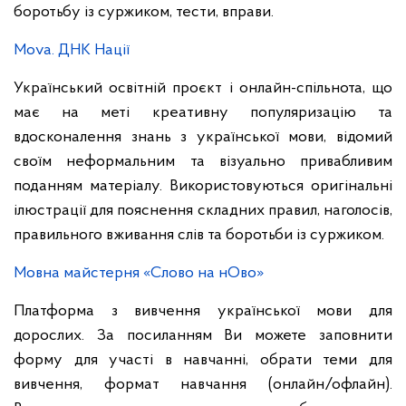
боротьбу із суржиком, тести, вправи.
Mova. ДНК Нації
Український освітній проєкт і онлайн-спільнота, що
має на меті креативну популяризацію та
вдосконалення знань з української мови, відомий
своїм неформальним та візуально привабливим
поданням матеріалу. Використовуються оригінальні
ілюстрації для пояснення складних правил, наголосів,
правильного вживання слів та боротьби із суржиком.
Мовна майстерня «Слово на нОво»
Платформа з вивчення української мови для
дорослих. За посиланням Ви можете заповнити
форму для участі в навчанні, обрати теми для
вивчення, формат навчання (онлайн/офлайн).