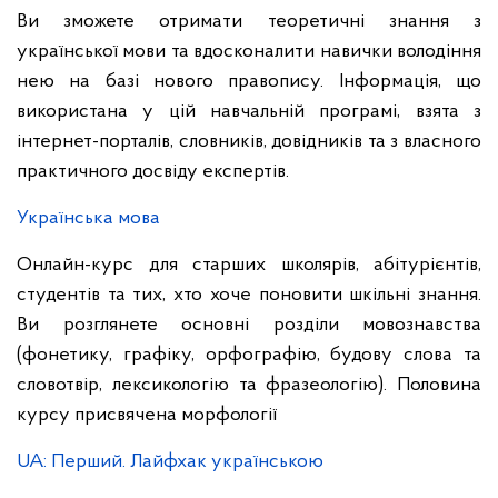
Ви зможете отримати теоретичні знання з
української мови та вдосконалити навички володіння
нею на базі нового правопису. Інформація, що
використана у цій навчальній програмі, взята з
інтернет-порталів, словників, довідників та з власного
практичного досвіду експертів.
Українська мова
Онлайн-курс для старших школярів, абітурієнтів,
студентів та тих, хто хоче поновити шкільні знання.
Ви розглянете основні розділи мовознавства
(фонетику, графіку, орфографію, будову слова та
словотвір, лексикологію та фразеологію). Половина
курсу присвячена морфології
UA: Перший. Лайфхак українською