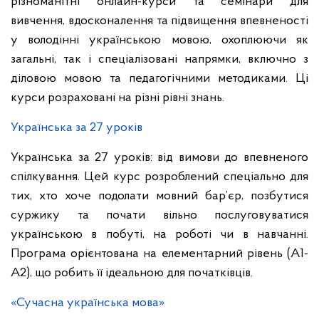
різноманітні онлайн-курси та семінари для
вивчення, вдосконалення та підвищення впевненості
у володінні українською мовою, охоплюючи як
загальні, так і спеціалізовані напрямки, включно з
діловою мовою та педагогічними методиками. Ці
курси розраховані на різні рівні знань.
Українська за 27 уроків
Українська за 27 уроків: від вимови до впевненого
спілкування. Цей курс розроблений спеціально для
тих, хто хоче подолати мовний бар’єр, позбутися
суржику та почати вільно послуговуватися
українською в побуті, на роботі чи в навчанні.
Програма орієнтована на елементарний рівень (А1-
А2), що робить її ідеальною для початківців.
«Сучасна українська мова»