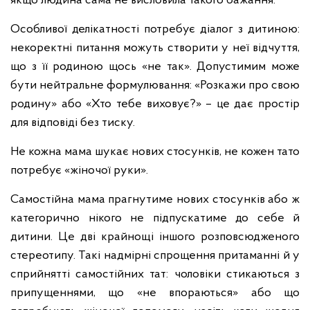
якщо людина сама не висловила такого бажання.
Особливої делікатності потребує діалог з дитиною:
некоректні питання можуть створити у неї відчуття,
що з її родиною щось «не так». Допустимим може
бути нейтральне формулювання: «Розкажи про свою
родину» або «Хто тебе виховує?» – це дає простір
для відповіді без тиску.
Не кожна мама шукає нових стосунків, не кожен тато
потребує «жіночої руки».
Самостійна мама прагнутиме нових стосунків або ж
категорично нікого не підпускатиме до себе й
дитини. Це дві крайнощі іншого розповсюдженого
стереотипу. Такі надмірні спрощення притаманні й у
сприйнятті самостійних тат: чоловіки стикаються з
припущеннями, що «не впораються» або що