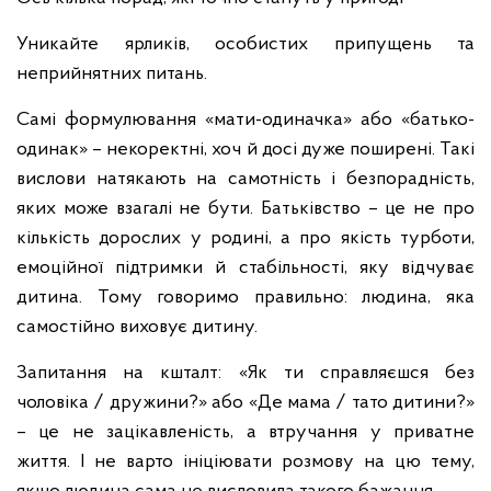
Уникайте ярликів, особистих припущень та
неприйнятних питань.
Самі формулювання «мати-одиначка» або «батько-
одинак» – некоректні, хоч й досі дуже поширені. Такі
вислови натякають на самотність і безпорадність,
яких може взагалі не бути. Батьківство – це не про
кількість дорослих у родині, а про якість турботи,
емоційної підтримки й стабільності, яку відчуває
дитина. Тому говоримо правильно: людина, яка
самостійно виховує дитину.
Запитання на кшталт: «Як ти справляєшся без
чоловіка / дружини?» або «Де мама / тато дитини?»
– це не зацікавленість, а втручання у приватне
життя. І не варто ініціювати розмову на цю тему,