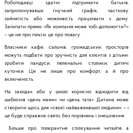
Роботодавці здатні підтримати батьків,
запропонувавши гнучкий графік, часткову
зайнятість або можливість працювати з дому.
Запитати прямо: «Як компанія може тобі допомогти?»
– це не про пільги, це про повагу.
Власники кафе, салонів, громадських просторів
можуть подбати про зручність для клієнтів з дітьми:
зробити пандуси, пеленальні столики, дитячі
куточки. Це не лише про комфорт, а й про
включеність.
На заходах або у школі корисно відходити від
шаблонів «день мами» чи «день тата». Дитина може
створити щось для «своєї найважливішої людини» – і
це буде справжнє свято, без порівнянь і знецінення.
Більше про толерантне спілкування читайте в