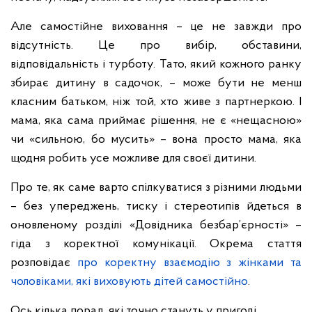
Але самостійне виховання – це не завжди про
відсутність. Це про вибір, обставини,
відповідальність і турботу. Тато, який кожного ранку
збирає дитину в садочок, – може бути не менш
класним батьком, ніж той, хто живе з партнеркою. І
мама, яка сама приймає рішення, не є «нещасною»
чи «сильною, бо мусить» – вона просто мама, яка
щодня робить усе можливе для своєї дитини.
Про те, як саме варто спілкуватися з різними людьми
– без упереджень, тиску і стереотипів йдеться в
оновленому розділі «Довідника безбар’єрності» –
гіда з коректної комунікації. Окрема стаття
розповідає
про коректну взаємодію з жінками та
чоловіками, які виховують дітей самостійно
.
Ось кілька порад, які точно стануть у пригоді