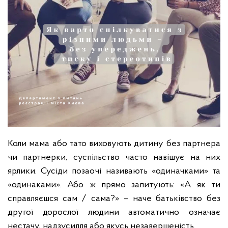
Коли мама або тато виховують дитину без партнера
чи партнерки, суспільство часто навішує на них
ярлики. Сусіди позаочі називають «одиначками» та
«одинаками». Або ж прямо запитують: «А як ти
справляєшся сам / сама?» – наче батьківство без
другої дорослої людини автоматично означає
нестачу, надзусилля або якусь незавершеність.