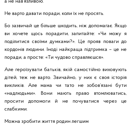
а не нав’язливою.
Не варто давати поради, коли їх не просять.
Бо зазвичай це більше шкодить, ніж допомагає. Якщо
ви хочете щось порадити, запитайте: «Чи можу я
поділитися своїми думками?». Це прояв поваги до
кордонів людини. Іноді найкраща підтримка – це не
поради, а просте: «Ти чудово справляєшся».
Але героїзувати батьків, якій самостійно виховують
дітей, теж не варто. Звичайно, у них є своя історія
викликів. Але мама чи тато не зобов’язані бути
«надлюдьми». Вони мають право втомлюватись,
просити допомоги й не почуватися через це
слабкими.
Можна зробити життя родин легшим