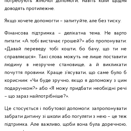
потребують жіночої допомоги, навіть коли щодня
доводять протилежне.
Якщо хочете допомогти – запитуйте, але без тиску.
Фінансова підтримка – делікатна тема. Не варто
питати: «А тобі вистачає грошей?» або пропонувати:
«Давай переведу тобі кошти, бо бачу, що ти не
справляєшся». Такі слова можуть не лише поставити
людину в незручне становище, а й викликати
почуття провини. Краще з’ясувати, що саме було б
корисним: «Чи буде зручно, якщо я допоможу з цим
подарунком?» або «Я можу придбати необхідні речі
– що зараз найпотрібніше?».
Це стосується і побутової допомоги: запропонувати
забрати дитину зі школи або погуляти з нею – це теж
підтримка. Але важливо, щоби вона була доречною,