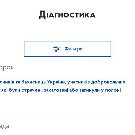
Діагностика
Фільтри
торок
сників та Захисниць України, учасників добровольчих
які були страчені, закатовані або загинули у полоні
еда