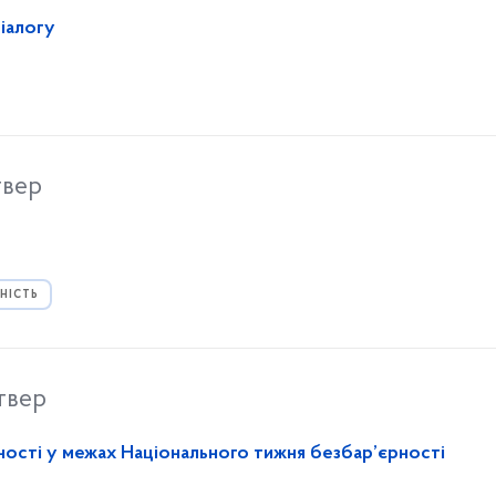
діалогу
твер
НІСТЬ
твер
ості у межах Національного тижня безбар’єрності