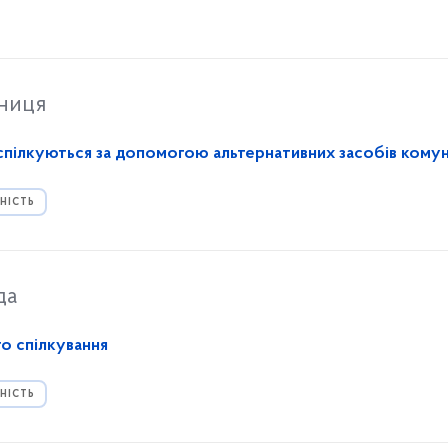
тниця
 спілкуються за допомогою альтернативних засобів комун
НІСТЬ
да
о спілкування
НІСТЬ