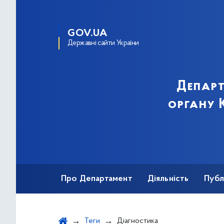
GOV.UA
Державні сайти України
Департ
органу К
Про Департамент
Діяльність
Публ
Важливе під час воєнного стану
Теги
Діагностика