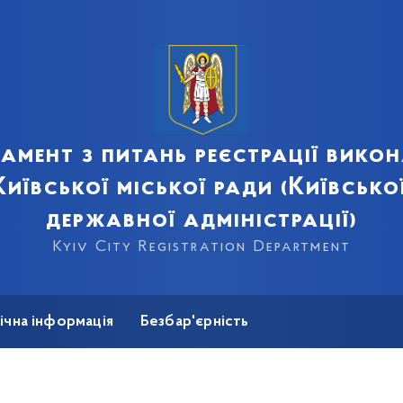
амент з питань реєстрації вико
иївської міської ради (Київсько
державної адміністрації)
Kyiv City Registration Department
ічна інформація
Безбар'єрність