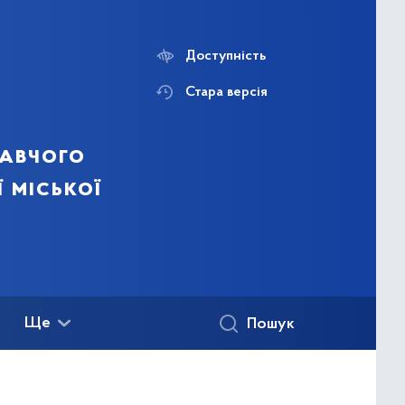
Доступність
Стара версія
навчого
ї міської
Ще
Пошук