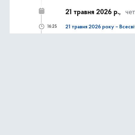
21 травня 2026 р.,
че
21 травня 2026 року – Всесв
16:25
АНОНСИ ТА НОВИНИ
18 травня 2026 р.,
по
18 травня – День пам’яті же
09:00
АНОНСИ ТА НОВИНИ
17 травня 2026 р.,
нед