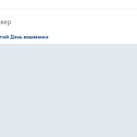
твер
ітній День вишиванки
неділок
ртв геноциду кримськотатарського народу