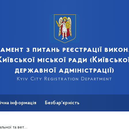
амент з питань реєстрації вико
иївської міської ради (Київсько
державної адміністрації)
Kyiv City Registration Department
ічна інформація
Безбар'єрність
ської політики КМДА