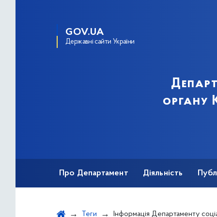
GOV.UA
Державні сайти України
Департ
органу К
Про Департамент
Діяльність
Публ
Важливе під час воєнного стану
Теги
Інформація Департаменту соціальної та ветеран