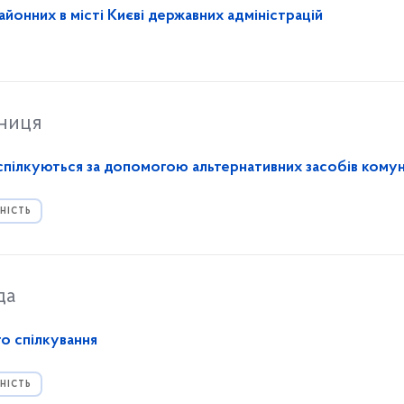
йонних в місті Києві державних адміністрацій
тниця
 спілкуються за допомогою альтернативних засобів комун
НІСТЬ
да
о спілкування
НІСТЬ