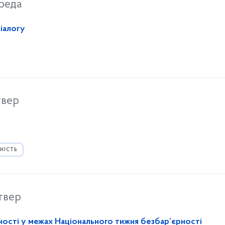
реда
діалогу
твер
НІСТЬ
твер
ості у межах Національного тижня безбар’єрності