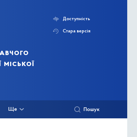
Доступність
Стара версія
навчого
ї міської
Ще
Пошук