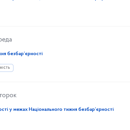
реда
жня безбар’єрності
НІСТЬ
второк
ості у межах Національного тижня безбар’єрності