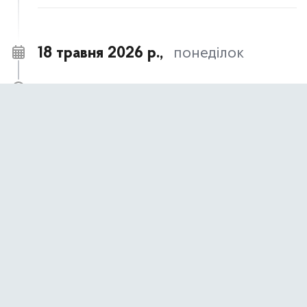
18 травня 2026 р.,
понеділок
18 травня – День пам’яті жертв геноциду
09:00
кримськотатарського народу
АНОНСИ ТА НОВИНИ
17 травня 2026 р.,
неділя
17 травня- День пам’яті жертв політичних
09:00
репресій
АНОНСИ ТА НОВИНИ