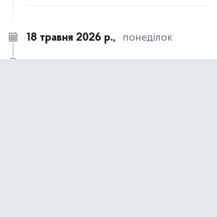
18 травня 2026 р.,
понеділок
18 травня – День пам’яті жертв геноциду
09:00
кримськотатарського народу
АНОНСИ ТА НОВИНИ
17 травня 2026 р.,
неділя
17 травня- День пам’яті жертв політичних
09:00
репресій
АНОНСИ ТА НОВИНИ