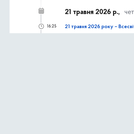
21 травня 2026 р.,
че
21 травня 2026 року – Всесв
16:25
АНОНСИ ТА НОВИНИ
18 травня 2026 р.,
по
18 травня – День пам’яті же
09:00
АНОНСИ ТА НОВИНИ
17 травня 2026 р.,
нед