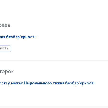
реда
жня безбар’єрності
НІСТЬ
второк
ості у межах Національного тижня безбар’єрності