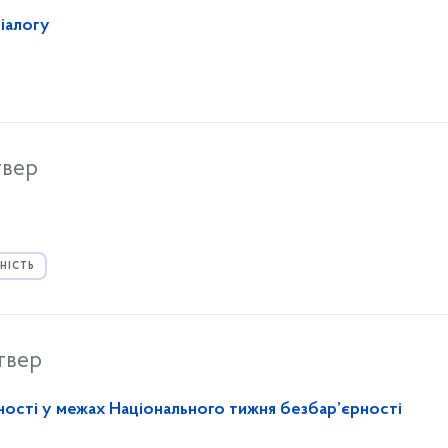
діалогу
твер
НІСТЬ
твер
ості у межах Національного тижня безбар’єрності