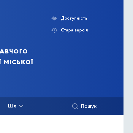
Доступність
Стара версія
навчого
ї міської
Ще
Пошук