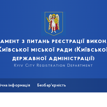
амент з питань реєстрації вико
иївської міської ради (Київсько
державної адміністрації)
Kyiv City Registration Department
ічна інформація
Безбар'єрність