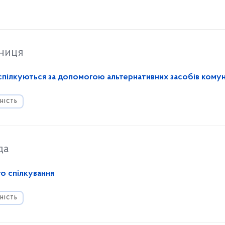
тниця
 спілкуються за допомогою альтернативних засобів комун
НІСТЬ
да
о спілкування
НІСТЬ