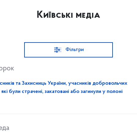
Київські медіа
Фільтри
торок
сників та Захисниць України, учасників добровольчих
які були страчені, закатовані або загинули у полоні
еда