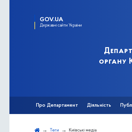
GOV.UA
Державні сайти України
Департ
органу К
Про Департамент
Діяльність
Публ
Важливе під час воєнного стану
Теги
Київські медіа