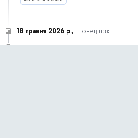
АНОНСИ ТА НОВИНИ
18 травня 2026 р.,
понеділок
18 травня – День пам’яті жертв геноциду
09:00
кримськотатарського народу
АНОНСИ ТА НОВИНИ
17 травня 2026 р.,
неділя
17 травня- День пам’яті жертв політичних
09:00
репресій