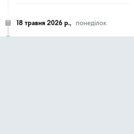
18 травня 2026 р.,
понеділок
18 травня – День пам’яті жертв геноциду
09:00
кримськотатарського народу
АНОНСИ ТА НОВИНИ
17 травня 2026 р.,
неділя
17 травня- День пам’яті жертв політичних
09:00
репресій
АНОНСИ ТА НОВИНИ