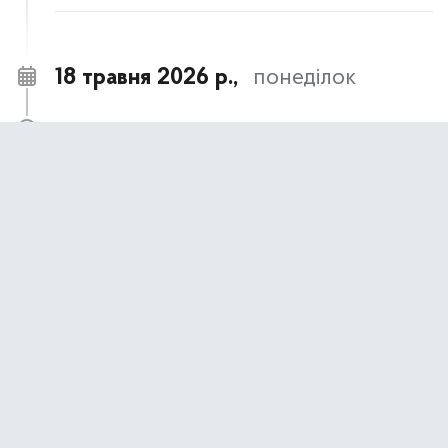
18 травня 2026 р.,
понеділок
18 травня – День пам’яті жертв геноциду
09:00
кримськотатарського народу
АНОНСИ ТА НОВИНИ
17 травня 2026 р.,
неділя
17 травня- День пам’яті жертв політичних
09:00
репресій
АНОНСИ ТА НОВИНИ