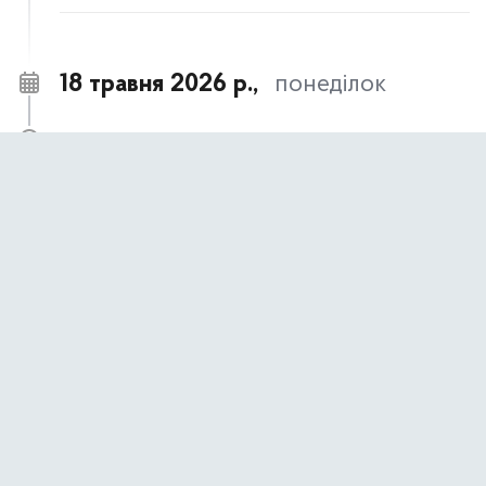
18 травня 2026 р.,
понеділок
18 травня – День пам’яті жертв геноциду
09:00
кримськотатарського народу
АНОНСИ ТА НОВИНИ
17 травня 2026 р.,
неділя
17 травня- День пам’яті жертв політичних
09:00
репресій
АНОНСИ ТА НОВИНИ