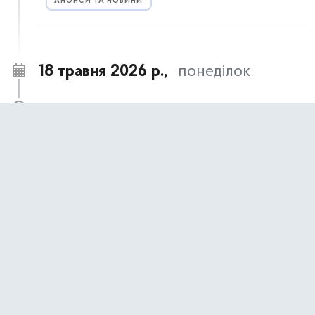
АНОНСИ ТА НОВИНИ
18 травня 2026 р.,
понеділок
18 травня – День пам’яті жертв геноциду
09:00
кримськотатарського народу
АНОНСИ ТА НОВИНИ
17 травня 2026 р.,
неділя
17 травня- День пам’яті жертв політичних
09:00
репресій