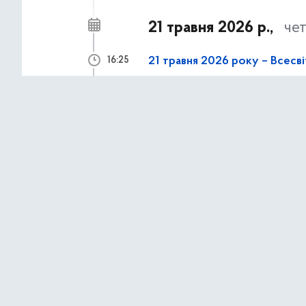
21 травня 2026 р.,
че
21 травня 2026 року – Всесв
16:25
АНОНСИ ТА НОВИНИ
18 травня 2026 р.,
по
18 травня – День пам’яті же
09:00
АНОНСИ ТА НОВИНИ
17 травня 2026 р.,
нед