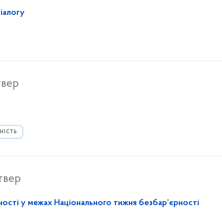
діалогу
твер
НІСТЬ
твер
ості у межах Національного тижня безбар’єрності