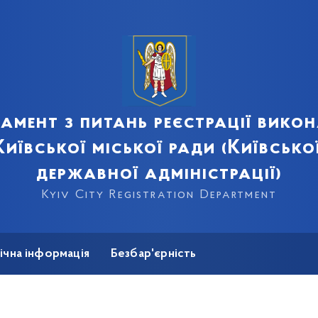
амент з питань реєстрації вико
иївської міської ради (Київсько
державної адміністрації)
Kyiv City Registration Department
ічна інформація
Безбар'єрність