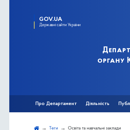
GOV.UA
Державні сайти України
Департ
органу К
Про Департамент
Діяльність
Публ
Важливе під час воєнного стану
Теги
Освіта та навчальні заклади