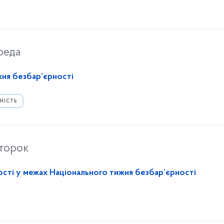
реда
жня безбар’єрності
НІСТЬ
второк
ості у межах Національного тижня безбар’єрності