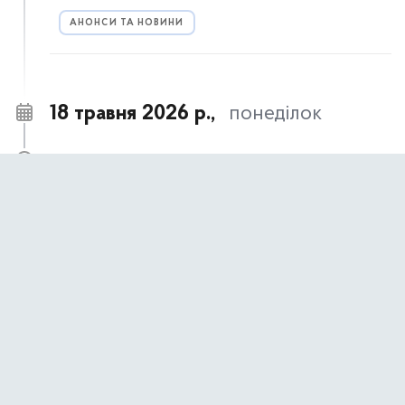
АНОНСИ ТА НОВИНИ
18 травня 2026 р.,
понеділок
18 травня – День пам’яті жертв геноциду
09:00
кримськотатарського народу
АНОНСИ ТА НОВИНИ
17 травня 2026 р.,
неділя
17 травня- День пам’яті жертв політичних
09:00
репресій