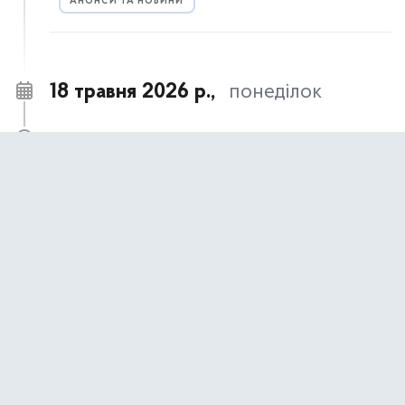
АНОНСИ ТА НОВИНИ
18 травня 2026 р.,
понеділок
18 травня – День пам’яті жертв геноциду
09:00
кримськотатарського народу
АНОНСИ ТА НОВИНИ
17 травня 2026 р.,
неділя
17 травня- День пам’яті жертв політичних
09:00
репресій