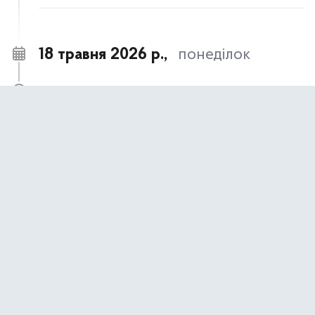
18 травня 2026 р.,
понеділок
18 травня – День пам’яті жертв геноциду
09:00
кримськотатарського народу
АНОНСИ ТА НОВИНИ
17 травня 2026 р.,
неділя
17 травня- День пам’яті жертв політичних
09:00
репресій
АНОНСИ ТА НОВИНИ