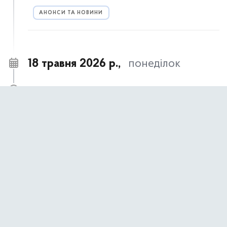
АНОНСИ ТА НОВИНИ
18 травня 2026 р.,
понеділок
18 травня – День пам’яті жертв геноциду
09:00
кримськотатарського народу
АНОНСИ ТА НОВИНИ
17 травня 2026 р.,
неділя
17 травня- День пам’яті жертв політичних
09:00
репресій