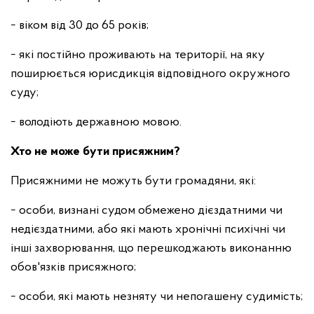
− віком від 30 до 65 років;
− які постійно проживають на території, на яку
поширюється юрисдикція відповідного окружного
суду;
− володіють державною мовою.
Хто не може бути присяжним?
Присяжними не можуть бути громадяни, які:
− особи, визнані судом обмежено дієздатними чи
недієздатними, або які мають хронічні психічні чи
інші захворювання, що перешкоджають виконанню
обов'язків присяжного;
− особи, які мають незняту чи непогашену судимість;