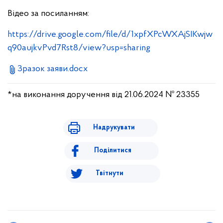
Відео за посиланням:
https://drive.google.com/file/d/1xpfXPcWXAjSIKwjw
q90aujkvPvd7Rst8/view?usp=sharing
Зразок заяви.docx
*на виконання доручення від 21.06.2024 № 23355
Надрукувати
Поділитися
Твітнути