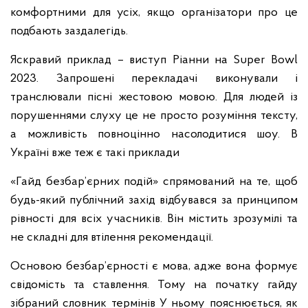
комфортними для усіх, якщо організатори про це
подбають заздалегідь.
Яскравий приклад – виступ Ріанни на Super Bowl
2023. Запрошені перекладачі виконували і
транслювали пісні жестовою мовою. Для людей із
порушеннями слуху це не просто розуміння тексту,
а можливість повноцінно насолодитися шоу. В
Україні вже теж є такі приклади
«Гайд безбар’єрних подій» спрямований на те, щоб
будь-який публічний захід відбувався за принципом
рівності для всіх учасників. Він містить зрозумілі та
не складні для втілення рекомендації.
Основою безбар’єрності є мова, адже вона формує
свідомість та ставлення. Тому на початку гайду
зібраний словник термінів У ньому пояснюється, як