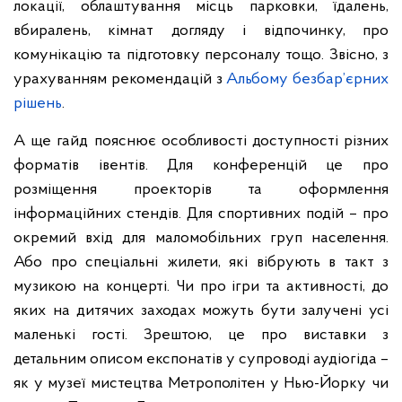
локації, облаштування місць парковки, їдалень,
вбиралень, кімнат догляду і відпочинку, про
комунікацію та підготовку персоналу тощо. Звісно, з
урахуванням рекомендацій з
Альбому безбар’єрних
рішень
.
А ще гайд пояснює особливості доступності різних
форматів івентів. Для конференцій це про
розміщення проекторів та оформлення
інформаційних стендів. Для спортивних подій – про
окремий вхід для маломобільних груп населення.
Або про спеціальні жилети, які вібрують в такт з
музикою на концерті. Чи про ігри та активності, до
яких на дитячих заходах можуть бути залучені усі
маленькі гості. Зрештою, це про виставки з
детальним описом експонатів у супроводі аудіогіда –
як у музеї мистецтва Метрополітен у Нью-Йорку чи