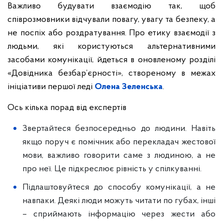
Важливо будувати взаємодію так, щоб
співрозмовники відчували повагу, увагу та безпеку, а
не поспіх або роздратування. Про етику взаємодії з
людьми, які користуються альтернативними
засобами комунікації, йдеться в оновленому розділі
«Довідника безбар’єрності», створеному в межах
ініціативи першої леді
Олена Зеленська
.
Ось кілька порад від експертів
Звертайтеся безпосередньо до людини. Навіть
якщо поруч є помічник або перекладач жестової
мови, важливо говорити саме з людиною, а не
про неї. Це підкреслює рівність у спілкуванні.
Підлаштовуйтеся до способу комунікації, а не
навпаки. Деякі люди можуть читати по губах, інші
– сприймають інформацію через жести або